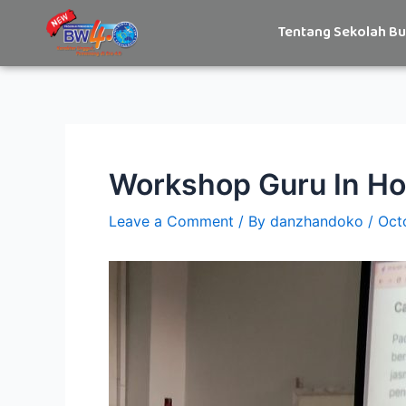
Skip
Post
Tentang Sekolah B
to
navigation
content
Workshop Guru In Ho
Leave a Comment
/ By
danzhandoko
/
Oct