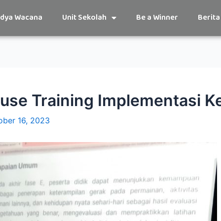
udya Wacana
Unit Sekolah
Be a Winner
Berita
use Training Implementasi K
ober 16, 2023