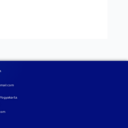
a.
mail.com
8 Yogyakarta.
com