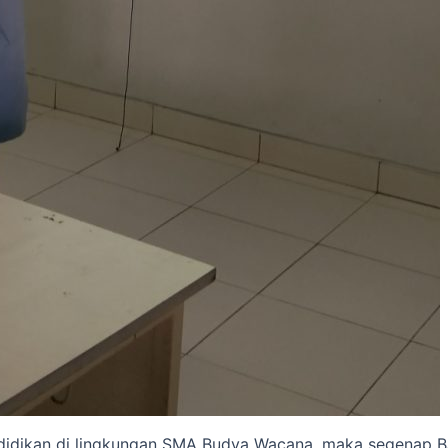
didikan di lingkungan SMA Budya Wacana, maka segenap Ba