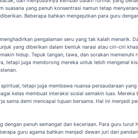
diacak, dan menyusunnya kembali dalam format yang benar.
am suasana yang penuh konsentrasi namun tetap menyenang
diberikan. Beberapa bahkan mengejutkan para guru denga
 menghadirkan pengalaman seru yang tak kalah menarik. Da
juk yang diberikan dalam bentuk narasi atau ciri-ciri khas
emakin hidup. Tepuk tangan, tawa, dan sorakan memenuhi 
wa, tetapi juga mendorong mereka untuk lebih mengenal kis
istenan.
 spiritual, tetapi juga membawa nuansa persaudaraan yang
ai kelas membuat interaksi sosial semakin luas. Mereka b
rja sama demi mencapai tujuan bersama. Hal ini menjadi 
g dengan penuh semangat dan keceriaan. Para guru turut 
eberapa guru agama bahkan menjadi dewan juri dan pendamp