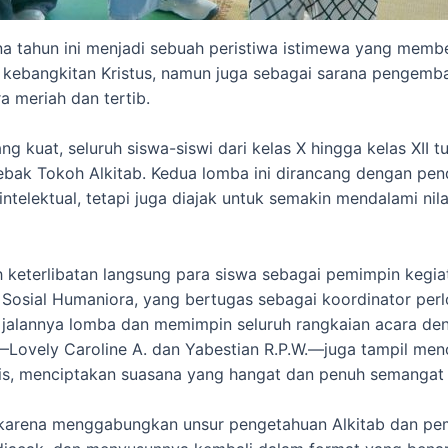
 tahun ini menjadi sebuah peristiwa istimewa yang membek
kebangkitan Kristus, namun juga sebagai sarana pengemban
a meriah dan tertib.
uat, seluruh siswa-siswi dari kelas X hingga kelas XII tu
bak Tokoh Alkitab. Kedua lomba ini dirancang dengan pende
ntelektual, tetapi juga diajak untuk semakin mendalami nilai
ah keterlibatan langsung para siswa sebagai pemimpin kegi
 Sosial Humaniora, yang bertugas sebagai koordinator p
r jalannya lomba dan memimpin seluruh rangkaian acara d
—Lovely Caroline A. dan Yabestian R.P.W.—juga tampil men
s, menciptakan suasana yang hangat dan penuh semangat d
karena menggabungkan unsur pengetahuan Alkitab dan pem