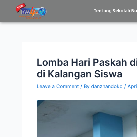
Skip
Post
Tentang Sekolah B
to
navigation
content
Lomba Hari Paskah 
di Kalangan Siswa
Leave a Comment
/ By
danzhandoko
/
Apr