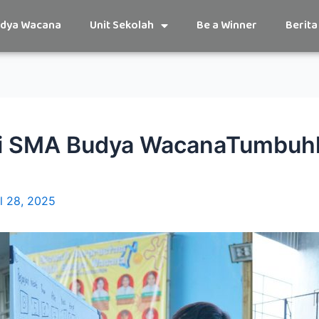
udya Wacana
Unit Sekolah
Be a Winner
Berita
di SMA Budya WacanaTumbuh
il 28, 2025